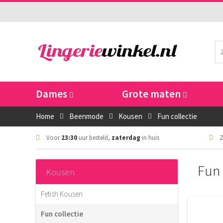
Dames
Grote maten
Home
Beenmode
Kousen
Fun collectie
Voor
23:30
uur besteld,
zaterdag
in huis
Z
Fun 
Kousen
Fetish Kousen
Fun collectie