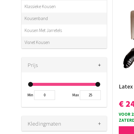
Klassieke Kousen
Kousenband
Kousen Met Jarretels
Visnet Kousen
+
-
Prijs
Latex
Min
Max
€ 2
VOOR 2
ZATERD
+
Kledingmaten