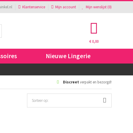
inkel.nl
Klantenservice
Mijn account
Mijn wenslijst (
0
)
€ 0,00
ssoires
Nieuwe Lingerie
Discreet
verpakt en bezorgd!
Sorteer op: