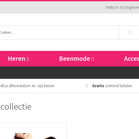
Welkom bij lingeriew
Heren
Beenmode
Acce
elf je afleverdatum en -tijd kiezen
Gratis
achteraf betalen
collectie