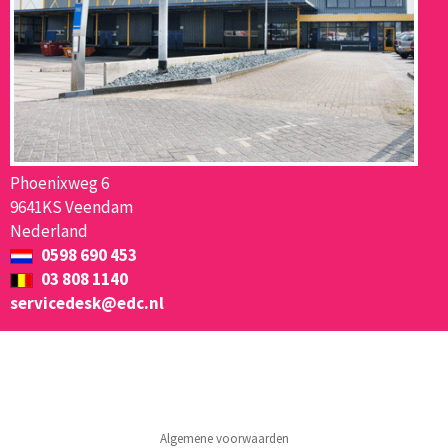
Phoenixweg 6
9641KS Veendam
Nederland
0598 690 453
03 808 1140
servicedesk@edc.nl
Algemene voorwaarden