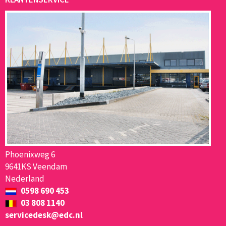
Phoenixweg 6
9641KS Veendam
Nederland
0598 690 453
03 808 1140
servicedesk@edc.nl