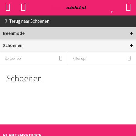
Terug naar
Schoenen
+
Beenmode
+
Schoenen
Sorteer op:
Filter op:
Schoenen
KLANTENSERVICE