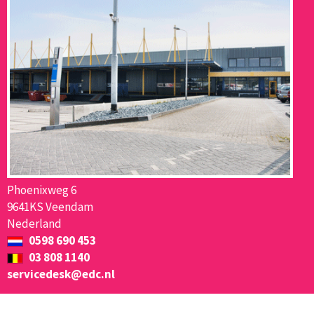
Phoenixweg 6
9641KS Veendam
Nederland
0598 690 453
03 808 1140
servicedesk@edc.nl