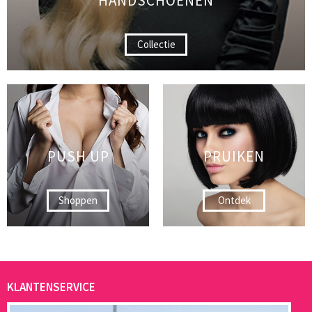
HANDSCHOENEN
Collectie
PUSH UP
PRUIKEN
Shoppen
Ontdek
KLANTENSERVICE