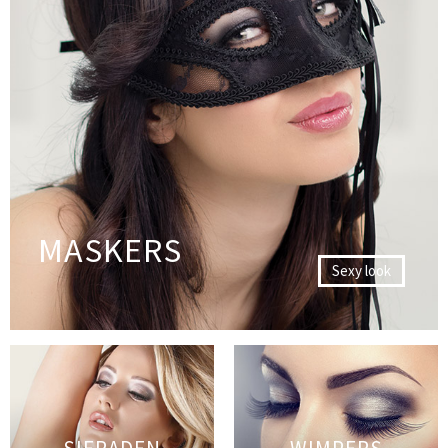
MASKERS
Sexy look