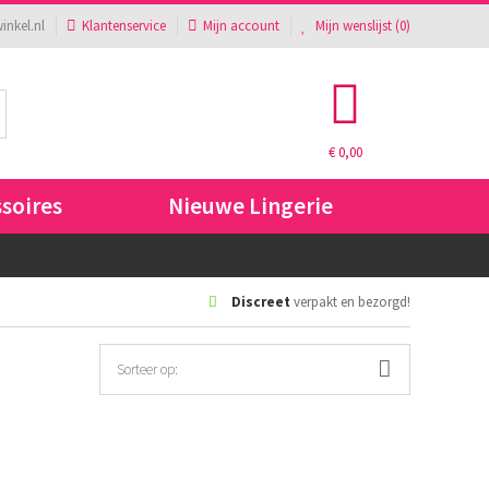
inkel.nl
Klantenservice
Mijn account
Mijn wenslijst (
0
)
€ 0,00
ssoires
Nieuwe Lingerie
Discreet
verpakt en bezorgd!
Sorteer op: