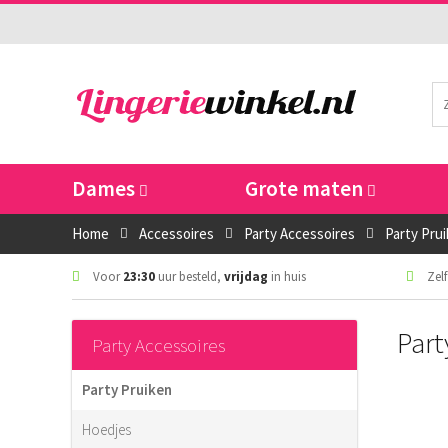
Dames
Grote maten
Home
Accessoires
Party Accessoires
Party Pru
Voor
23:30
uur besteld,
vrijdag
in huis
Zelf
Part
Party Accessoires
Party Pruiken
Hoedjes