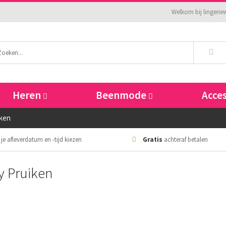
Welkom bij lingeriew
Heren
Beenmode
Acce
iken
 je afleverdatum en -tijd kiezen
Gratis
achteraf betalen
y Pruiken