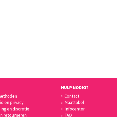
HULP NODIG?
methoden
Contact
id en privacy
Maattabel
ing en discretie
Infocenter
en retourneren
FAQ