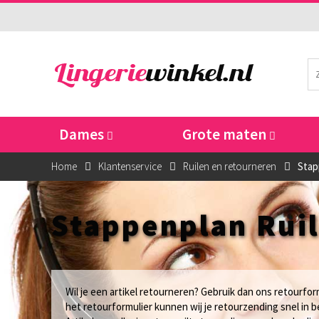
Dames
Grote maten
Home
Klantenservice
Ruilen en retourneren
Stap
Stappenplan Rui
Wil je een artikel retourneren? Gebruik dan ons retourfor
het retourformulier kunnen wij je retourzending snel in