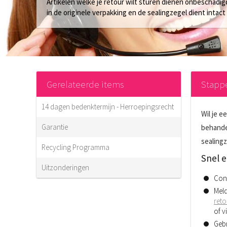
Artikelen welke je retour wilt sturen dienen onbeschadigd 
in de originele verpakking en de sealingzegel dient intact t
Gerelateerde items
Stapp
14 dagen bedenktermijn - Herroepingsrecht
Wil je e
Garantie
behandel
sealing
Recycling Programma
Snel e
Uitzonderingen
Cont
Meld
reto
of v
Gebr