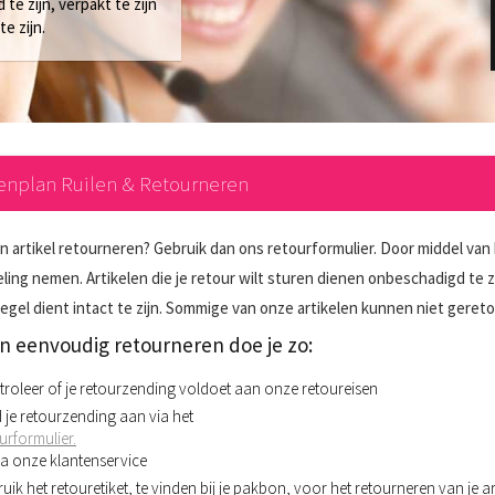
te zijn, verpakt te zijn
e zijn.
enplan Ruilen & Retourneren
en artikel retourneren? Gebruik dan ons retourformulier. Door middel van
ing nemen. Artikelen die je retour wilt sturen dienen onbeschadigd te zij
zegel dient intact te zijn. Sommige van onze artikelen kunnen niet ger
n eenvoudig retourneren doe je zo:
roleer of je retourzending voldoet aan onze retoureisen
 je retourzending aan via het
urformulier.
ia onze klantenservice
uik het retouretiket, te vinden bij je pakbon, voor het retourneren van je ar