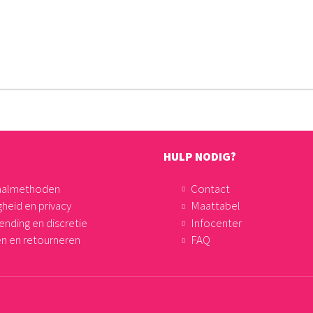
HULP NODIG?
aalmethoden
Contact
gheid en privacy
Maattabel
ending en discretie
Infocenter
en en retourneren
FAQ