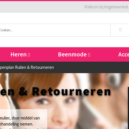
Welkom bij lingeriewinkel.
Heren
Beenmode
Acc
penplan Ruilen & Retourneren
len & Retourneren
mulier, door middel van
 behandeling nemen.