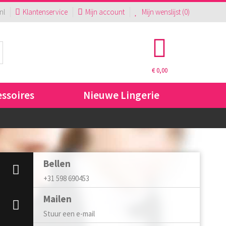
nl
Klantenservice
Mijn account
Mijn wenslijst (
0
)
€ 0,00
essoires
Nieuwe Lingerie
Bellen
+31 598 690453
Mailen
Stuur een e-mail