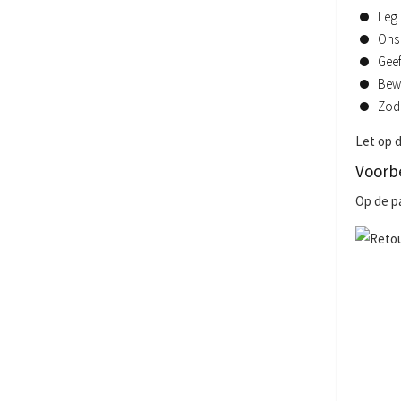
Leg 
Ons 
Geef
Bew
Zodr
Let op d
Voorb
Op de pa