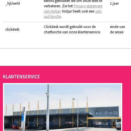
kennis gebruiken we om onze sites te
_hjUserId
1 jaar
verbeteren. Zie het
Privacy-statement
van Hotjar
. Hotjar heeft ook een
opt-
out functie
.
Clickdesk wordt gebruikt voor de
einde van
clickdesk
chatfunctie van onze klantenservice.
de sessie
KLANTENSERVICE