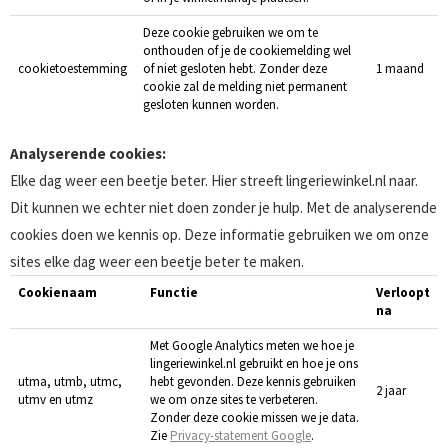
Deze cookie gebruiken we om te
onthouden of je de cookiemelding wel
cookietoestemming
of niet gesloten hebt. Zonder deze
1 maand
cookie zal de melding niet permanent
gesloten kunnen worden.
Analyserende cookies:
Elke dag weer een beetje beter. Hier streeft lingeriewinkel.nl naar.
Dit kunnen we echter niet doen zonder je hulp. Met de analyserende
cookies doen we kennis op. Deze informatie gebruiken we om onze
sites elke dag weer een beetje beter te maken.
Cookienaam
Functie
Verloopt
na
Met Google Analytics meten we hoe je
lingeriewinkel.nl gebruikt en hoe je ons
utma, utmb, utmc,
hebt gevonden. Deze kennis gebruiken
2 jaar
utmv en utmz
we om onze sites te verbeteren.
Zonder deze cookie missen we je data.
Zie
Privacy-statement Google
.