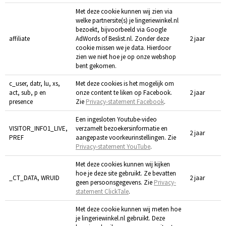
Met deze cookie kunnen wij zien via
welke partnersite(s) je lingeriewinkel.nl
bezoekt, bijvoorbeeld via Google
affiliate
AdWords of Beslist.nl. Zonder deze
2 jaar
cookie missen we je data. Hierdoor
zien we niet hoe je op onze webshop
bent gekomen.
c_user, datr, lu, xs,
Met deze cookies is het mogelijk om
act, sub, p en
onze content te liken op Facebook.
2 jaar
presence
Zie
Privacy-statement Facebook
.
Een ingesloten Youtube-video
VISITOR_INFO1_LIVE,
verzamelt bezoekersinformatie en
2 jaar
PREF
aangepaste voorkeurinstellingen. Zie
Privacy-statement YouTube
.
Met deze cookies kunnen wij kijken
hoe je deze site gebruikt. Ze bevatten
_CT_DATA, WRUID
2 jaar
geen persoonsgegevens. Zie
Privacy-
statement ClickTale
.
Met deze cookie kunnen wij meten hoe
je lingeriewinkel.nl gebruikt. Deze