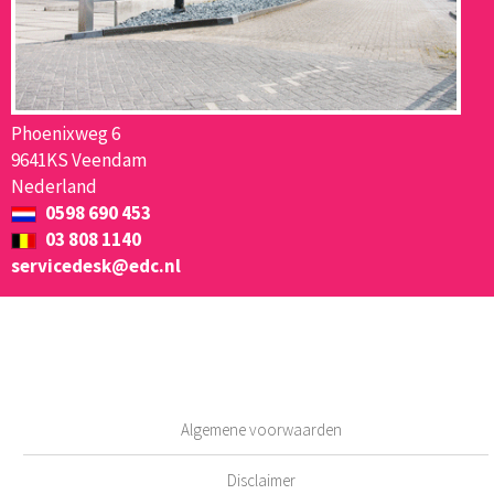
Phoenixweg 6
9641KS Veendam
Nederland
0598 690 453
03 808 1140
servicedesk@edc.nl
Algemene voorwaarden
Disclaimer