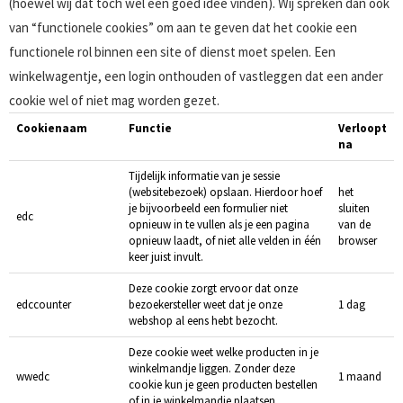
(hoewel wij dat toch wel een goed idee vinden). Wij spreken dan ook
van “functionele cookies” om aan te geven dat het cookie een
functionele rol binnen een site of dienst moet spelen. Een
winkelwagentje, een login onthouden of vastleggen dat een ander
cookie wel of niet mag worden gezet.
Cookienaam
Functie
Verloopt
na
Tijdelijk informatie van je sessie
(websitebezoek) opslaan. Hierdoor hoef
het
je bijvoorbeeld een formulier niet
sluiten
edc
opnieuw in te vullen als je een pagina
van de
opnieuw laadt, of niet alle velden in één
browser
keer juist invult.
Deze cookie zorgt ervoor dat onze
edccounter
bezoekersteller weet dat je onze
1 dag
webshop al eens hebt bezocht.
Deze cookie weet welke producten in je
winkelmandje liggen. Zonder deze
wwedc
1 maand
cookie kun je geen producten bestellen
of in je winkelmandje plaatsen.