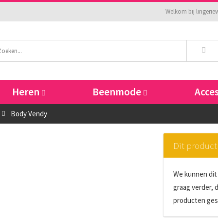
Welkom bij lingeriew
Heren
Beenmode
Acce
Body Vendy
Dit product
We kunnen dit 
graag verder, 
producten gesl