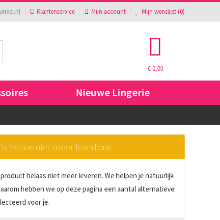
inkel.nl
Klantenservice
Mijn account
Mijn wenslijst (
0
)
€ 0,00
ssoires
Nieuwe Lingerie
 is helaas niet meer leverbaar
product helaas niet meer leveren. We helpen je natuurlijk
daarom hebben we op deze pagina een aantal alternatieve
ecteerd voor je.