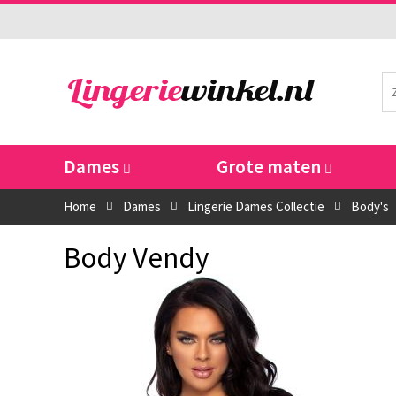
Dames
Grote maten
Home
Dames
Lingerie Dames Collectie
Body's
Body Vendy