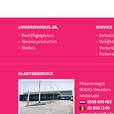
LINGERIEWINKEL.NL
SERVICE
Bedrijfsgegevens
Betaal
Nieuwe producten
Veilighe
Merken
Verzend
Ruilen 
KLANTENSERVICE
Phoenixweg 6
9641KS Veendam
Nederland
0598 690 453
03 808 1140
servicedesk@edc