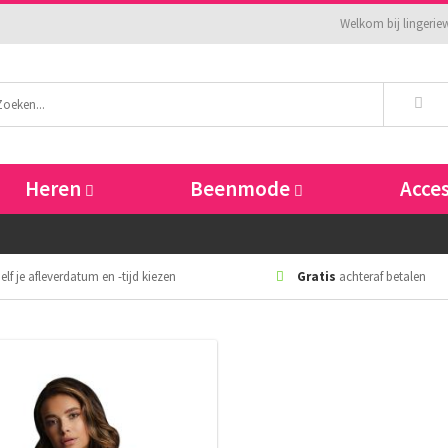
Welkom bij lingeriew
Heren
Beenmode
Acce
elf je afleverdatum en -tijd kiezen
Gratis
achteraf betalen