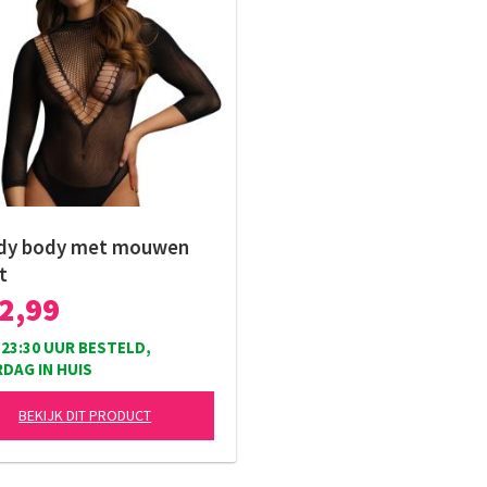
dy body met mouwen
t
22,99
23:30 UUR BESTELD,
DAG IN HUIS
BEKIJK DIT PRODUCT