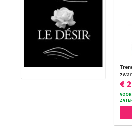
Tren
zwar
€ 
VOOR 
ZATER