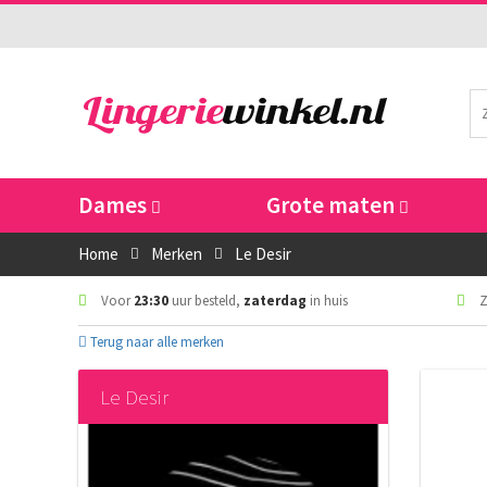
Dames
Grote maten
Home
Merken
Le Desir
Voor
23:30
uur besteld,
zaterdag
in huis
Z
Terug naar alle merken
Le Desir