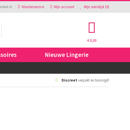
inkel.nl
Klantenservice
Mijn account
Mijn wenslijst (
0
)
€ 0,00
ssoires
Nieuwe Lingerie
Discreet
verpakt en bezorgd!