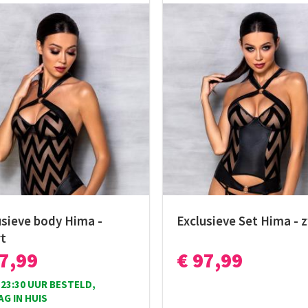
usieve body Hima -
Exclusieve Set Hima - 
t
87,99
€ 97,99
23:30 UUR BESTELD,
AG IN HUIS