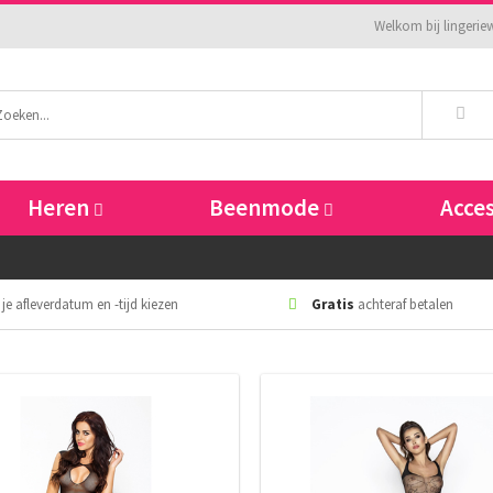
Welkom bij lingeriew
Heren
Beenmode
Acce
 je afleverdatum en -tijd kiezen
Gratis
achteraf betalen