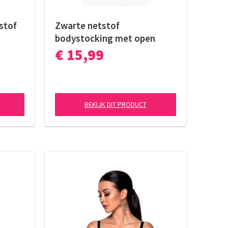
tstof
Zwarte netstof
bodystocking met open
kruis
€ 15,99
BEKIJK DIT PRODUCT