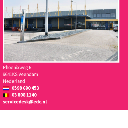
Phoenixweg 6
9641KS Veendam
Nederland
0598 690 453
03 808 1140
servicedesk@edc.nl