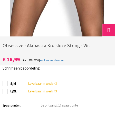
Obsessive - Alabastra Kruisloze String - Wit
€ 16,99
incl. 21% BTW|
excl. verzendkosten
Schrijf een beoordeling
S/M
Leverbaar in week 43
L/XL
Leverbaar in week 43
Spaarpunten:
Je ontvangt 17 spaarpunten