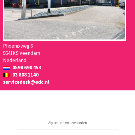
Phoenixweg 6
9641KS Veendam
Nederland
0598 690 453
03 808 1140
servicedesk@edc.nl
Algemene voorwaarden