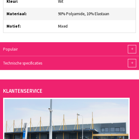
Kleur:
Wit
Materiaal:
90% Polyamide, 10% Elastaan
Motief:
Mixed
+
Populair
+
Technische specificaties
KLANTENSERVICE