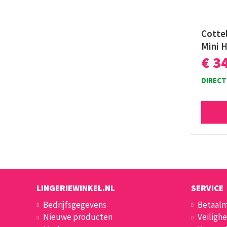
Cottel
Mini H
€ 3
DIRECT
LINGERIEWINKEL.NL
SERVICE
Bedrijfsgegevens
Betaal
Nieuwe producten
Veilighe