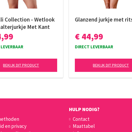
li Collection - Wetlook
Glanzend jurkje met rit
alterjurkje Met Kant
4,99
€ 44,99
 LEVERBAAR
DIRECT LEVERBAAR
BEKIJK DIT PRODUCT
BEKIJK DIT PRODUCT
HULP NODIG?
methoden
Contact
id en privacy
Maattabel