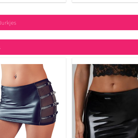
Jurkjes
s