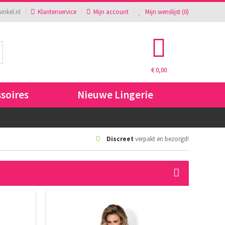
inkel.nl
Klantenservice
Mijn account
Mijn wenslijst (
0
)
€ 0,00
ssoires
Nieuwe Lingerie
Discreet
verpakt en bezorgd!