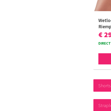
Wetlo
Riemp
€ 2
DIRECT
Shorts
Strapl