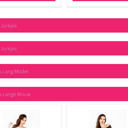
 Jurkjes
 Jurkjes
s Lang Model
es Lange Mouw