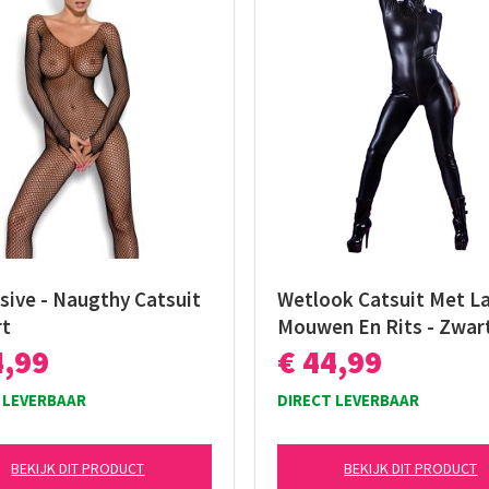
sive - Naugthy Catsuit
Wetlook Catsuit Met L
rt
Mouwen En Rits - Zwar
4,99
€ 44,99
 LEVERBAAR
DIRECT LEVERBAAR
BEKIJK DIT PRODUCT
BEKIJK DIT PRODUCT