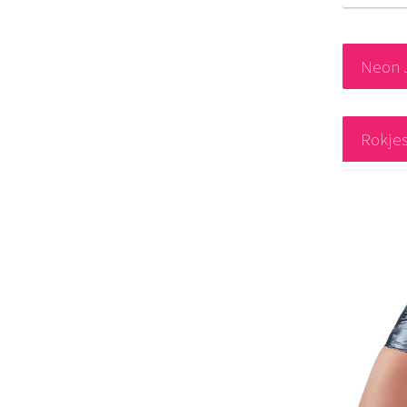
Neon 
Rokje