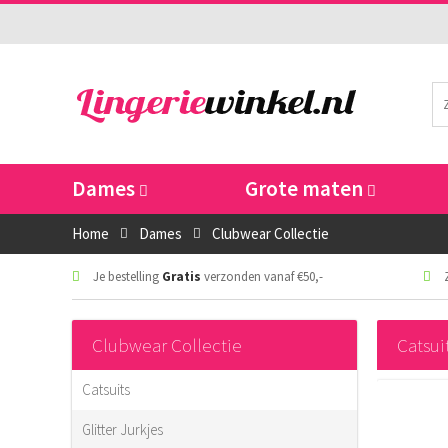
Dames
Grote maten
Home
Dames
Clubwear Collectie
Je bestelling
Gratis
verzonden vanaf €50,-
Z
Clubwear Collectie
Catsui
Catsuits
Glitter Jurkjes