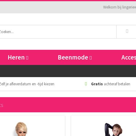
Welkom bij lingeriew
Heren
Beenmode
Acce
elf je afleverdatum en -tijd kiezen
Gratis
achteraf betalen
ts