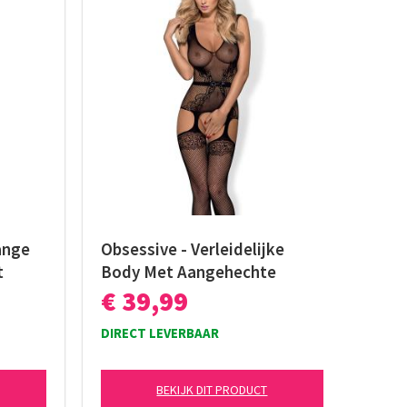
ange
Obsessive - Verleidelijke
t
Body Met Aangehechte
Kousen - Zwart
€ 39,99
DIRECT LEVERBAAR
BEKIJK DIT PRODUCT