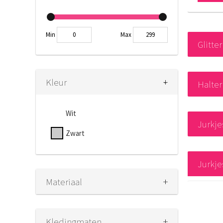
Min
Max
Glitter
+
-
Kleur
Halter
Wit
Jurkje
Zwart
Jurkj
+
Materiaal
+
Kledingmaten