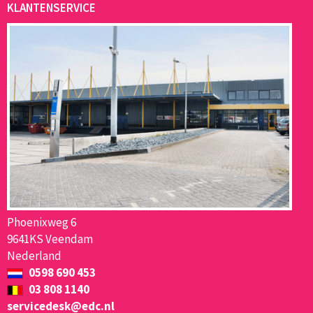
KLANTENSERVICE
Phoenixweg 6
9641KS Veendam
Nederland
0598 690 453
03 808 1140
servicedesk@edc.nl