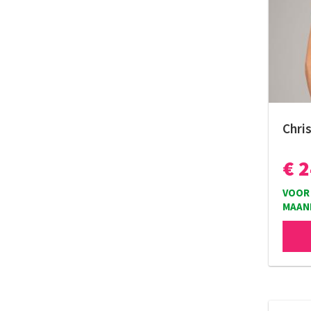
Chri
€ 
VOOR 
MAAND