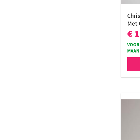
Chris
Met 
€ 
VOOR 
MAAND