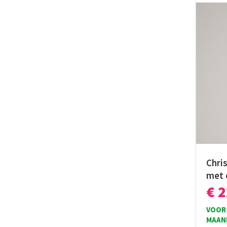
Chri
met 
Zwar
€ 
VOOR 
MAAND