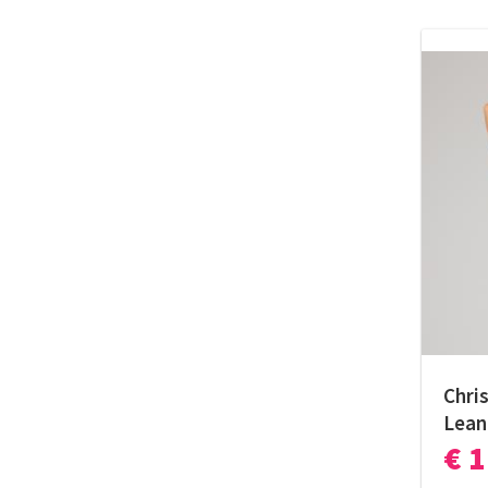
Chri
Lean
€ 