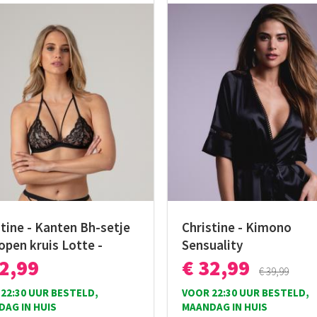
stine - Kanten Bh-setje
Christine - Kimono
open kruis Lotte -
Sensuality
t
22,99
€ 32,99
€ 39,99
22:30 UUR BESTELD,
VOOR 22:30 UUR BESTELD,
AG IN HUIS
MAANDAG IN HUIS