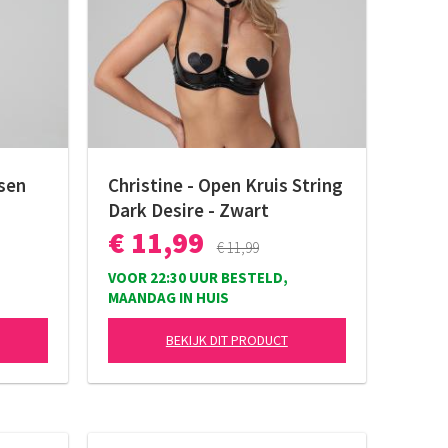
usen
Christine - Open Kruis String
Dark Desire - Zwart
€ 11,99
€ 11,99
VOOR 22:30 UUR BESTELD,
MAANDAG IN HUIS
BEKIJK DIT PRODUCT