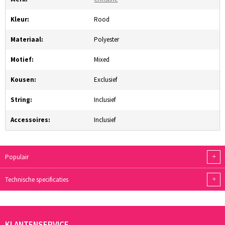
Kleur:
Rood
Materiaal:
Polyester
Motief:
Mixed
Kousen:
Exclusief
String:
Inclusief
Accessoires:
Inclusief
+
Populair
+
Technische specificaties
KLANTENSERVICE