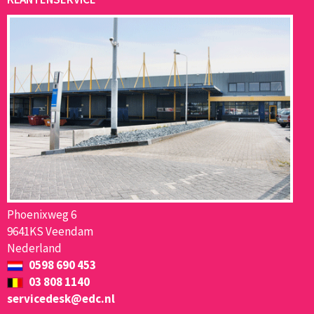
Phoenixweg 6
9641KS Veendam
Nederland
0598 690 453
03 808 1140
servicedesk@edc.nl