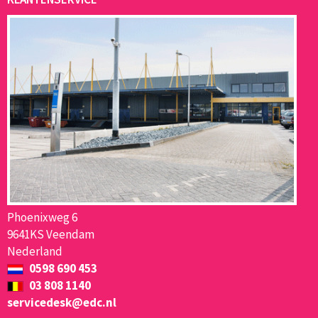
Phoenixweg 6
9641KS Veendam
Nederland
0598 690 453
03 808 1140
servicedesk@edc.nl