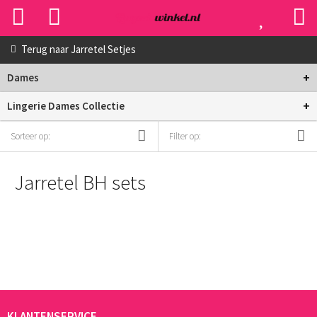
Terug naar
Jarretel Setjes
+
Dames
+
Lingerie Dames Collectie
Sorteer op:
Filter op:
Jarretel BH sets
KLANTENSERVICE