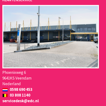
Phoenixweg 6
9641KS Veendam
Nederland
0598 690 453
03 808 1140
servicedesk@edc.nl