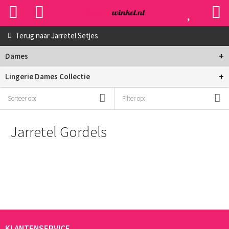
Terug naar
Jarretel Setjes
+
Dames
+
Lingerie Dames Collectie
Sorteer op:
Filter op:
Jarretel Gordels
KLANTENSERVICE